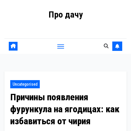
Перейти
Про дачу
к
содержанию
Советы владельцам
Uncategorised
Причины появления
фурункула на ягодицах: как
избавиться от чирия