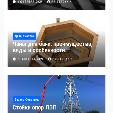
6 ОКТЯБРЯ 2024
PRISTROYKIN_
Дача, Участок
Чаны для бани: преимущества,
виды и особенности
использования
21 АВГУСТА 2024
PRISTROYKIN_
Бизнес Советник
Стойки опор ЛЭП