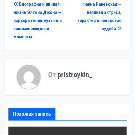
Навигация
Биография и личная
Фаина Раневская —
жизнь Элтона Джона —
великая актриса,
по
карьера гения музыки и
характер и непростая
записям
запоминающиеся
судьба
моменты
От
pristroykin_
Похожая запись