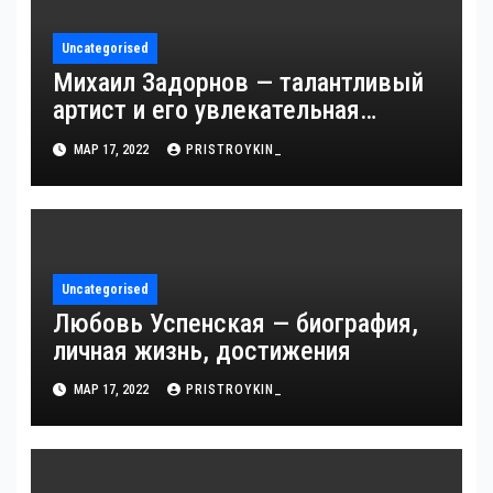
Uncategorised
Михаил Задорнов — талантливый
артист и его увлекательная
биография — выдающиеся
МАР 17, 2022
PRISTROYKIN_
достижения, известность и
интересные факты из личной
жизни!
Uncategorised
Любовь Успенская — биография,
личная жизнь, достижения
МАР 17, 2022
PRISTROYKIN_