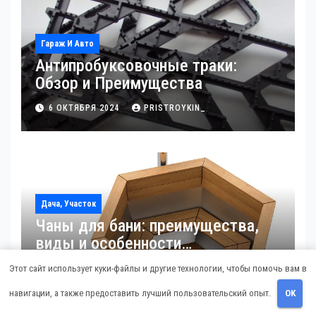
Гараж И Авто
Антипробуксовочные траки:
Обзор и Преимущества
6 ОКТЯБРЯ 2024
PRISTROYKIN_
Дача, Участок
Чаны для бани: преимущества,
виды и особенности
использования
Этот сайт использует куки-файлы и другие технологии, чтобы помочь вам в
21 АВГУСТА 2024
PRISTROYKIN_
навигации, а также предоставить лучший пользовательский опыт.
OK