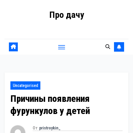
Перейти
Про дачу
к
содержанию
Советы владельцам
Uncategorised
Причины появления
фурункулов у детей
От
pristroykin_