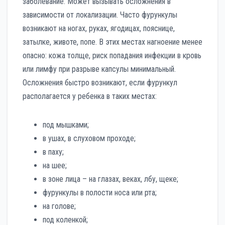
заболевание. Может вызывать осложнения в
зависимости от локализации. Часто фурункулы
возникают на ногах, руках, ягодицах, пояснице,
затылке, животе, попе. В этих местах нагноение менее
опасно: кожа толще, риск попадания инфекции в кровь
или лимфу при разрыве капсулы минимальный.
Осложнения быстро возникают, если фурункул
располагается у ребенка в таких местах:
под мышками;
в ушах, в слуховом проходе;
в паху;
на шее;
в зоне лица – на глазах, веках, лбу, щеке;
фурункулы в полости носа или рта;
на голове;
под коленкой;