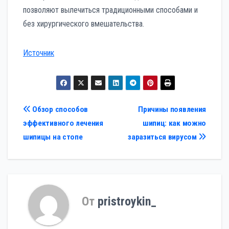
позволяют вылечиться традиционными способами и
без хирургического вмешательства.
Источник
Навигация
Обзор способов
Причины появления
эффективного лечения
шипиц: как можно
по
шипицы на стопе
заразиться вирусом
записям
От
pristroykin_