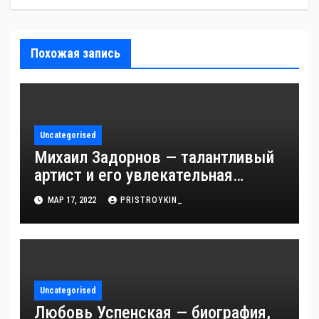
Похожая запись
Uncategorised
Михаил Задорнов — талантливый
артист и его увлекательная
биография — выдающиеся
МАР 17, 2022
PRISTROYKIN_
достижения, известность и
интересные факты из личной
жизни!
Uncategorised
Любовь Успенская — биография,