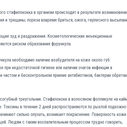
го стафилококка в организм происходит в результате возникновени
ия и трещины, пореза вовремя бриться, ожога, герпесного высыпани
ющие зуд и раздражения. Косметологические инъекционные
ляются риском образования фурункула.
нкула необходимо наличие возбудителя на коже около губ.
 при недостаточной гигиене или наличии очагов инфекции в
ри частом и бесконтрольном приеме антибиотиков, бактерии обрета
осогубный треугольник. Стафилококк в волосяном фолликуле на кай
е. Токсины в течение 2 дней распространяются по рыхлой подкожно
начинают сильно опухать, возникает покраснение. Поверхность кожи
щей. Людям с таким воспалительным процессом трудно говорить,