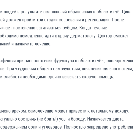
и людей в результате осложнений образования в области губ. Цикл
рей должен пройти три стадии созревания и регенерации. После
чинает постепенно затягиваться рубцом. Когда течение
еобходимо немедленно идти к врачу дерматологу. Доктор сможет
аний и назначить лечение.
инфекции при расположении фурункула в области губы, своевременн
ь. При ухудшении общего самочувствия, появлении сильного отека,
и и слабости необходимо срочно вызывать скорую помощь.
ачено врачом, самолечение может привести к летальному исходу.
туально состричь (не брить!) усы и бороду. Назначается диета,
 содержанием соли и углеводов. Полностью запрещено употреблен