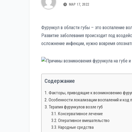
р
p
МАР 17, 2022
a
а
s
в
s
Фурункул в области губы – это воспаление вол
и
n
Развитие заболевания происходит под воздей
т
i
осложнение инфекции, нужно вовремя опознат
ь
k
i
Содержание
Факторы, приводящие к возникновению фурун
Особенности локализации воспалений и код 
Терапия фурункулов возле губ
Консервативное лечение
Оперативное вмешательство
Народные средства