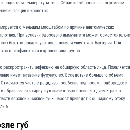
и подняться температура тела. Область губ пронизана огромным
ния инфекции в кровоток.
рмируется с меньшим масштабом по причине анатомических
 плотная. При условии здорового иммунитета может самостоятельн
тки) быстро локализуют воспаление и уничтожат бактерии. При
стого стафилококка в кровеносное русло.
о распространить инфекцию на обширную область лица. Появляется
евание имеет название фурункулез. Вследствие большого объема
 Отмечаются частые рецидивы, особенно под носом, подбородке и
 и образовывать карбункул значительно большего диаметра и с
асти верхней и нижней губы нарост приведет к обширному отеку.
елые.
зле губ