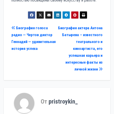
полностью посвящены своему искусству и работе.
Навигация
Биография голоса
Биография актера Антона
радио — Чертов диктор
Батырева – известного
по
Геннадий — удивительная
театрального и
записям
история успеха
киноартиста, его
успешная карьера и
интересные факты из
личной жизни
От
pristroykin_