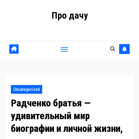
Перейти
Про дачу
к
содержанию
Советы владельцам
Uncategorised
Радченко братья —
удивительный мир
биографии и личной жизни,