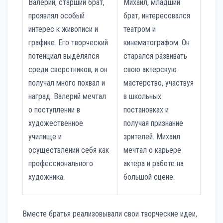
Валерий, старший брат,
Михаил, младший
проявлял особый
брат, интересовался
интерес к живописи и
театром и
графике. Его творческий
кинематографом. Он
потенциал выделялся
старался развивать
среди сверстников, и он
свою актерскую
получал много похвал и
мастерство, участвуя
наград. Валерий мечтал
в школьных
о поступлении в
постановках и
художественное
получая признание
училище и
зрителей. Михаил
осуществлении себя как
мечтал о карьере
профессионального
актера и работе на
художника.
большой сцене.
Вместе братья реализовывали свои творческие идеи,