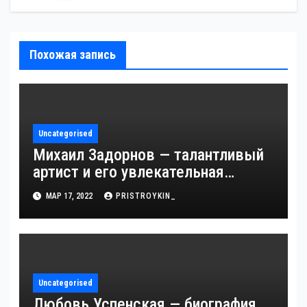
Похожая запись
Uncategorised
Михаил Задорнов — талантливый
артист и его увлекательная
биография — выдающиеся
МАР 17, 2022
PRISTROYKIN_
достижения, известность и
интересные факты из личной
жизни!
Uncategorised
Любовь Успенская — биография,