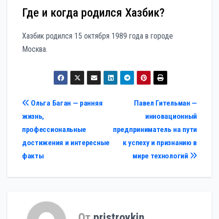
Где и когда родился Хазбик?
Хазбик родился 15 октября 1989 года в городе
Москва.
Навигация
Ольга Баган — ранняя
Павел Гительман —
жизнь,
инновационный
по
профессиональные
предприниматель на пути
записям
достижения и интересные
к успеху и признанию в
факты
мире технологий
От
pristroykin_