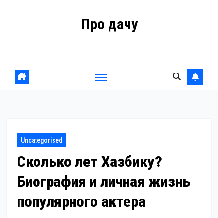
Перейти
Про дачу
к
содержанию
Советы владельцам
Uncategorised
Сколько лет Хазбику?
Биография и личная жизнь
популярного актера