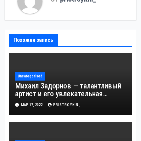
Похожая запись
Uncategorised
Михаил Задорнов — талантливый
артист и его увлекательная
биография — выдающиеся
МАР 17, 2022
PRISTROYKIN_
достижения, известность и
интересные факты из личной
жизни!