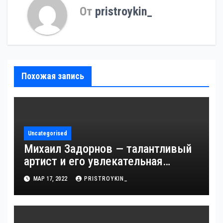
От
pristroykin_
Похожая запись
Uncategorised
Михаил Задорнов — талантливый
артист и его увлекательная
биография — выдающиеся
МАР 17, 2022
PRISTROYKIN_
достижения, известность и
интересные факты из личной
жизни!