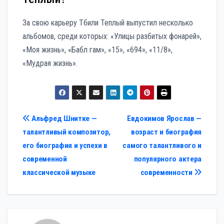
За свою карьеру Тбили Теплый выпустил несколько
альбомов, среди которых: «Улицы разбитых фонарей»,
«Моя жизнь», «Бабл гам», «15», «694», «11/8»,
«Мудрая жизнь».
Навигация
Альфред Шнитке —
Евдокимов Ярослав —
талантливый композитор,
возраст и биография
по
его биография и успехи в
самого талантливого и
записям
современной
популярного актера
классической музыке
современности