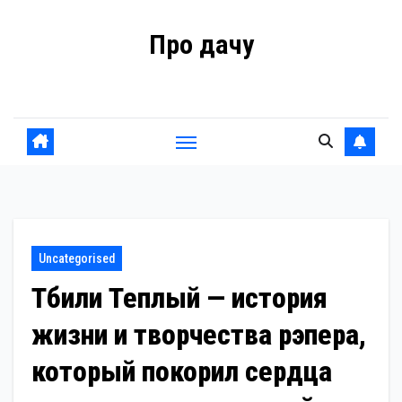
Перейти
Про дачу
к
содержанию
Советы владельцам
Uncategorised
Тбили Теплый — история
жизни и творчества рэпера,
который покорил сердца