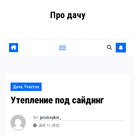
Перейти
Про дачу
к
содержанию
Советы владельцам
Дача, Участок
Утепление под сайдинг
От
pristroykin_
ДЕК 11, 2022