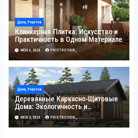
Дача, Участок
Клинкерная Плитка: Искусство и
Практичность в Одном Материале
ИЮН 6, 2024
PRISTROYKIN_
Дача, Участок
Деревянные Каркасно-Щитовые
Дома: Экологичность и
Практичность
ИЮН 2, 2024
PRISTROYKIN_