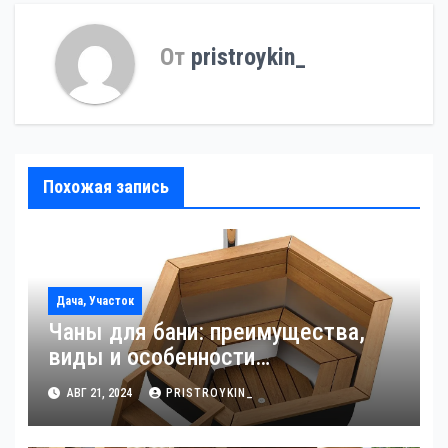
От
pristroykin_
Похожая запись
Дача, Участок
Чаны для бани: преимущества,
виды и особенности
использования
АВГ 21, 2024
PRISTROYKIN_