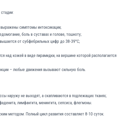
 стадии:
о выражены симптомы интоксикации;
домогание, боль в суставах и голове, тошноту;
овышается от субфебрильных цифр до 38-39°С;
тся над кожей в виде пирамидки, на вершине которой располагается
ункции – любые движения вызывают сильную боль.
ссы наружу не выходят, а скапливаются в подлежащих тканях;
аденита, лимфангита, менингита, сепсиса, флегмоны.
ским методом. Полный цикл развития составляет 8-10 суток.