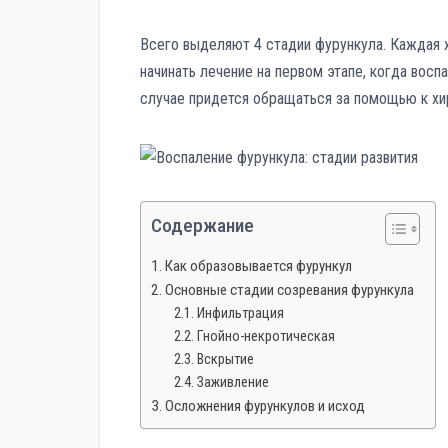
р
p
a
а
Всего выделяют 4 стадии фурункула. Каждая 
s
в
начинать лечение на первом этапе, когда вос
s
случае придется обращаться за помощью к хи
и
n
т
i
ь
k
i
Содержание
Как образовывается фурункул
Основные стадии созревания фурункула
Инфильтрация
Гнойно-некротическая
Вскрытие
Заживление
Осложнения фурункулов и исход