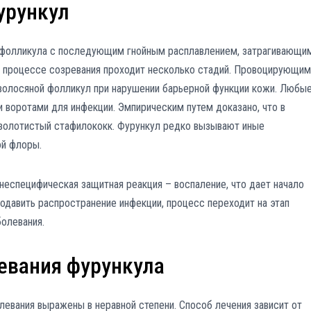
урункул
 фолликула с последующим гнойным расплавлением, затрагивающи
в процессе созревания проходит несколько стадий. Провоцирующим
 волосяной фолликул при нарушении барьерной функции кожи. Любы
 воротами для инфекции. Эмпирическим путем доказано, что в
золотистый стафилококк. Фурункул редко вызывают иные
ой флоры.
неспецифическая защитная реакция – воспаление, что дает начало
подавить распространение инфекции, процесс переходит на этап
болевания.
евания фурункула
евания выражены в неравной степени. Способ лечения зависит от