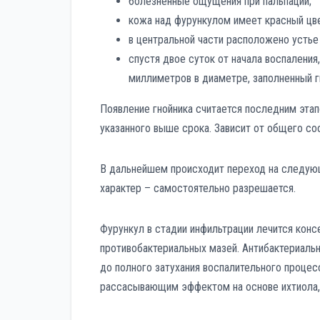
болезненные ощущения при пальпации;
кожа над фурункулом имеет красный цве
в центральной части расположено устье
спустя двое суток от начала воспаления
миллиметров в диаметре, заполненный
Появление гнойника считается последним этап
указанного выше срока. Зависит от общего со
В дальнейшем происходит переход на следую
характер – самостоятельно разрешается.
Фурункул в стадии инфильтрации лечится конс
противобактериальных мазей. Антибактериаль
до полного затухания воспалительного проце
рассасывающим эффектом на основе ихтиола, 