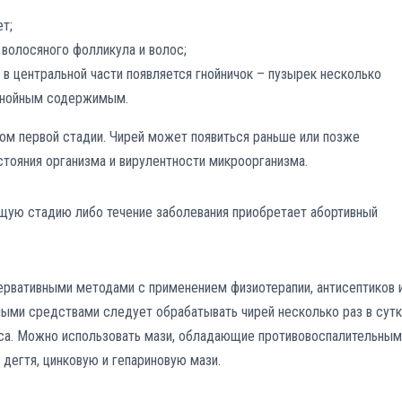
т;
 волосяного фолликула и волос;
, в центральной части появляется гнойничок – пузырек несколько
 гнойным содержимым.
ом первой стадии. Чирей может появиться раньше или позже
стояния организма и вирулентности микроорганизма.
щую стадию либо течение заболевания приобретает абортивный
ервативными методами с применением физиотерапии, антисептиков 
ными средствами следует обрабатывать чирей несколько раз в сутк
сса. Можно использовать мази, обладающие противовоспалительным
дегтя, цинковую и гепариновую мази.