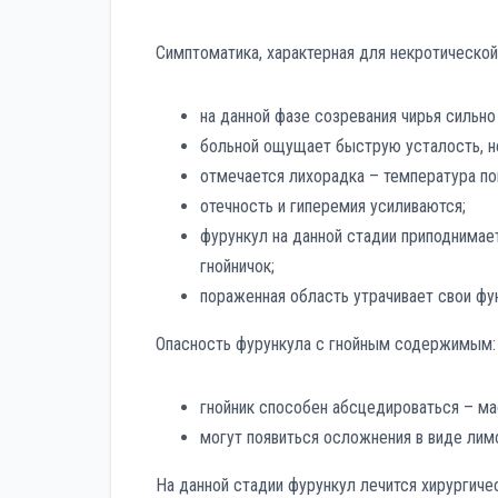
Симптоматика, характерная для некротической
на данной фазе созревания чирья сильн
больной ощущает быструю усталость, не
отмечается лихорадка – температура п
отечность и гиперемия усиливаются;
фурункул на данной стадии приподнимае
гнойничок;
пораженная область утрачивает свои ф
Опасность фурункула с гнойным содержимым:
гнойник способен абсцедироваться – ма
могут появиться осложнения в виде лимф
На данной стадии фурункул лечится хирургиче