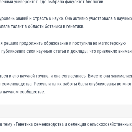
енный университет, где выбрала факультет биологии.
ровень знаний и страсть к науке. Она активно участвовала в научны
ляла талант в области ботаники и генетики.
ья решила продолжить образование и поступила на магистерскую
 публиковала свои научные статьи и доклады, что привлекло вниман
ся к его научной группе, и она согласилась. Вместе они занималис
и семеноводства. Результаты их работы были опубликованы во мног
 в научном сообществе.
а тему «Генетика семеноводства и селекция сельскохозяйственных