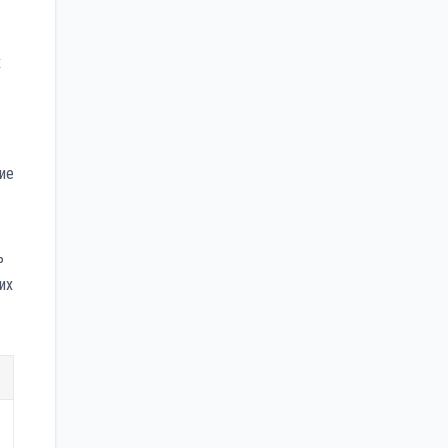
х
ие
ь
их