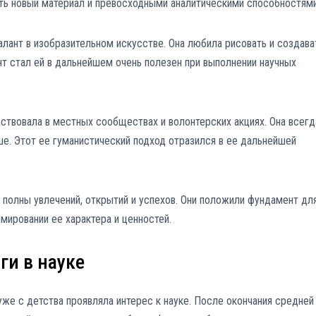
ть новый материал и превосходными аналитическими способностями
алант в изобразительном искусстве. Она любила рисовать и создава
нт стал ей в дальнейшем очень полезен при выполнении научных
аствовала в местных сообществах и волонтерских акциях. Она всегд
е. Этот ее гуманистический подход отразился в ее дальнейшей
 полны увлечений, открытий и успехов. Они положили фундамент дл
ировании ее характера и ценностей.
ги в науке
уже с детства проявляла интерес к науке. После окончания средней