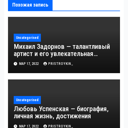
Похожая запись
Uncategorised
Михаил Задорнов — талантливый
артист и его увлекательная
биография — выдающиеся
МАР 17, 2022
PRISTROYKIN_
достижения, известность и
интересные факты из личной
жизни!
Uncategorised
Любовь Успенская — биография,
личная жизнь, достижения
МАР 17, 2022
PRISTROYKIN_