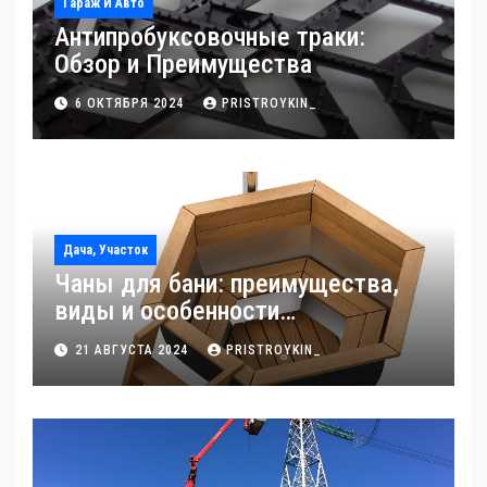
Гараж И Авто
Антипробуксовочные траки:
Обзор и Преимущества
6 ОКТЯБРЯ 2024
PRISTROYKIN_
Дача, Участок
Чаны для бани: преимущества,
виды и особенности
использования
21 АВГУСТА 2024
PRISTROYKIN_