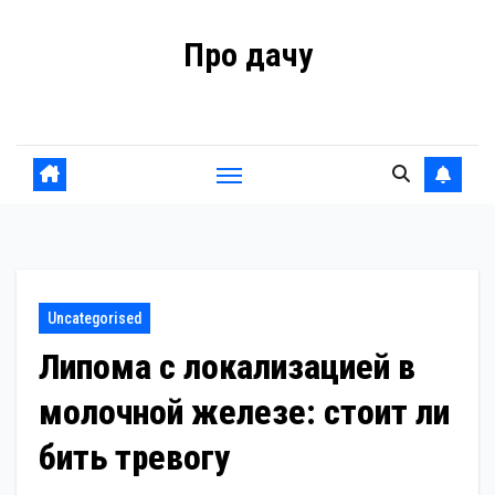
Перейти
Про дачу
к
содержанию
Советы владельцам
Uncategorised
Липома с локализацией в
молочной железе: стоит ли
бить тревогу