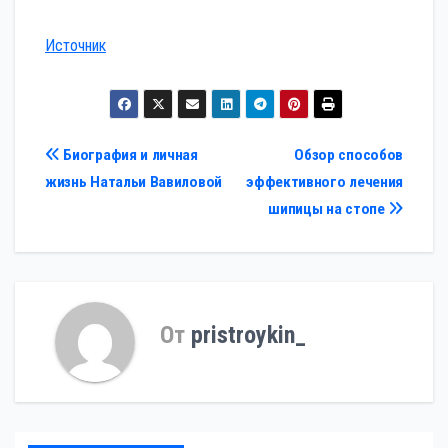
Источник
Навигация
Биография и личная
Обзор способов
жизнь Натальи Вавиловой
эффективного лечения
по
шипицы на стопе
записям
От
pristroykin_