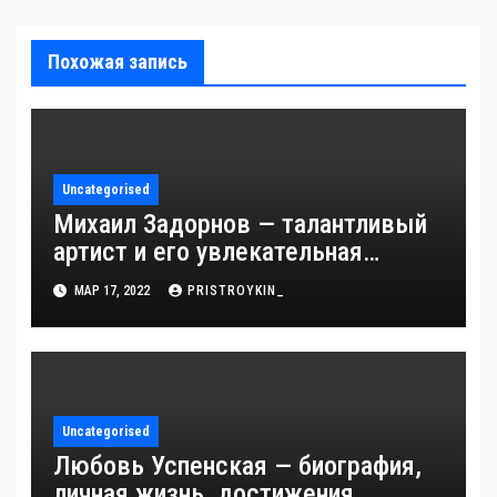
Похожая запись
Uncategorised
Михаил Задорнов — талантливый
артист и его увлекательная
биография — выдающиеся
МАР 17, 2022
PRISTROYKIN_
достижения, известность и
интересные факты из личной
жизни!
Uncategorised
Любовь Успенская — биография,
личная жизнь, достижения