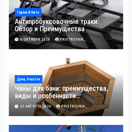
Гараж И Авто
Антипробуксовочные траки:
Обзор и Преимущества
6 ОКТЯБРЯ 2024
PRISTROYKIN_
Дача, Участок
Чаны для бани: преимущества,
виды и особенности
использования
21 АВГУСТА 2024
PRISTROYKIN_