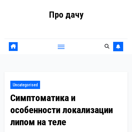
Перейти
Про дачу
к
содержанию
Советы владельцам
Uncategorised
Симптоматика и
особенности локализации
липом на теле