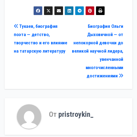
Навигация
Тукаев, биография
Биография Ольги
поэта — детство,
Дыховичной — от
по
творчество и его влияние
непокорной девочки до
записям
на татарскую литературу
великой научной лидера,
увенчанной
многочисленными
достижениями
От
pristroykin_