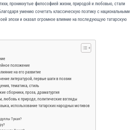
стихи, проникнутые философией жизни, природой и любовью, стали
Благодаря умению сочетать классическую поэтику с национальными
своей эпохи и оказал огромное влияние на последующую татарскую
ние
мейное положение
влияние на его развитие
чение литературой, первые шаги в поэзии
ения, тематика, стиль
кие сборники, проза, драматургия
м, любовь к природе, политические взгляды
языка, использование татарских народных мотивов
бдуллы Тукая?
ру?