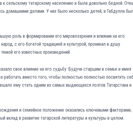
ла к сельскому татарскому населению и была довольно бедной. Оте
лась домашними делами. У них было несколько детей, и Габдулла бы
льшую роль в формировании его мировоззрения и влиянии на его
арод, с его богатой традицией и культурой, проникал в душу
 темой его известных произведений.
зало свое влияние на его судьбу. Будучи старшим в семье и имея
 и работать вместо того, чтобы полностью полностью посвятить се
мешало ему стать одним из самых выдающихся поэтов Татарстана и
о рождения и семейное положение оказались ключевыми факторами,
ый вклад в развитие татарской литературы и культуры в целом.